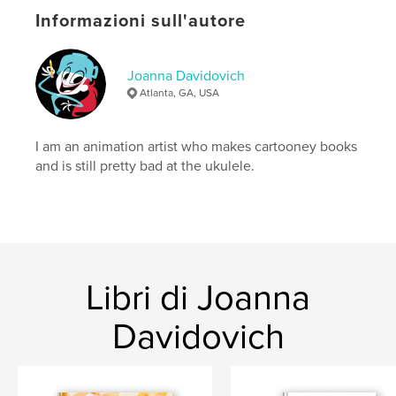
ISBN
Copertina morbida: 9798261016168
Informazioni sull'autore
Data di pubblicazione:
mar 08, 2026
Lingua
English
Joanna Davidovich
Atlanta, GA, USA
Parole chiave
,
,
,
,
illustration
fandom
fanart
sketches
I am an animation artist who makes cartooney books
humor
and is still pretty bad at the ukulele.
Libri di Joanna
Davidovich