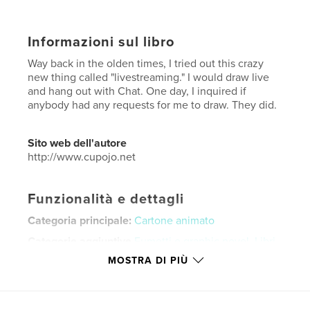
Informazioni sul libro
Way back in the olden times, I tried out this crazy
new thing called "livestreaming." I would draw live
and hang out with Chat. One day, I inquired if
anybody had any requests for me to draw. They did.
Sito web dell'autore
http://www.cupojo.net
Funzionalità e dettagli
Categoria principale:
Cartone animato
Categorie aggiuntive
Fumetti e graphic novel
,
Libri
d'arte e fotografia
MOSTRA DI PIÙ
Formato del progetto:
20×25 cm
N° di pagine:
86