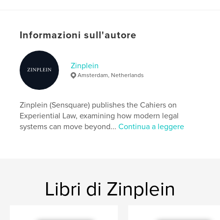
Categorie aggiuntive
Politica
Formato del progetto:
15×23 cm
N° di pagine:
36
Informazioni sull'autore
ISBN
Copertina morbida: 9789083669540
Zinplein
Data di pubblicazione:
mar 10, 2026
Amsterdam, Netherlands
Lingua
Dutch
Parole chiave
Zinplein (Sensquare) publishes the Cahiers on
,
Experiential Sovereignty
Property Sovereignty
Experiential Law, examining how modern legal
systems can move beyond...
Continua a leggere
Libri di Zinplein