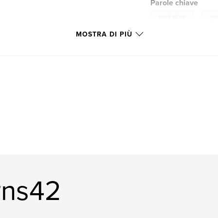
Parole chiave
,
south africa
gu
MOSTRA DI PIÙ
arns42