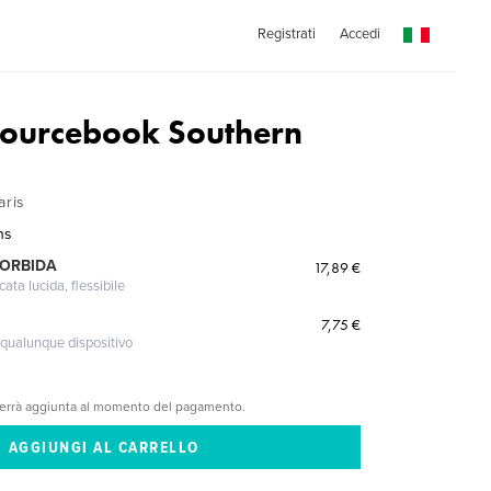
Registrati
Accedi
Sourcebook Southern
aris
ns
MORBIDA
17,89 €
cata lucida, flessibile
7,75 €
 qualunque dispositivo
verrà aggiunta al momento del pagamento.