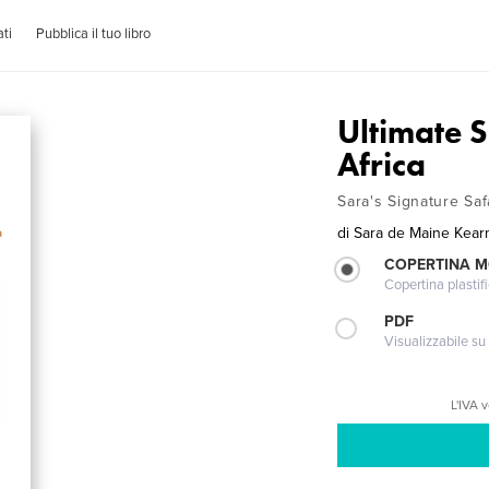
ti
Pubblica il tuo libro
Ultimate 
Africa
Sara's Signature Saf
di
Sara de Maine Kear
COPERTINA 
Copertina plastifi
PDF
Visualizzabile su
L'IVA 