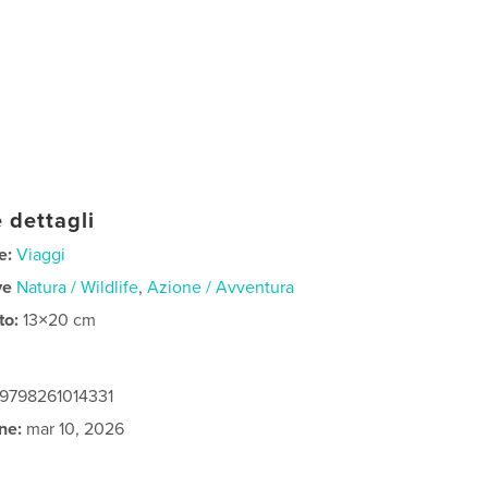
 dettagli
e:
Viaggi
ve
Natura / Wildlife
,
Azione / Avventura
to:
13×20 cm
 9798261014331
ne:
mar 10, 2026