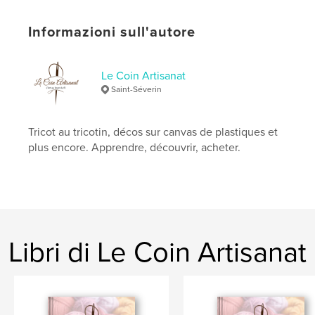
Lingua
French
Parole chiave
Informazioni sull'autore
,
,
laine
tricotin
tricot
Le Coin Artisanat
Saint-Séverin
Tricot au tricotin, décos sur canvas de plastiques et
plus encore. Apprendre, découvrir, acheter.
Libri di Le Coin Artisanat