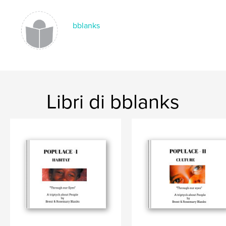
Parole chiave
,
,
,
Community
Shelter
Food
People
bblanks
Libri di bblanks