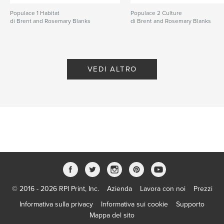
Populace 1 Habitat
Populace 2 Culture
di Brent and Rosemary Blanks
di Brent and Rosemary Blanks
VEDI ALTRO
© 2016 - 2026 RPI Print, Inc.
Azienda
Lavora con noi
Prezzi
Informativa sulla privacy
Informativa sui cookie
Supporto
Mappa del sito