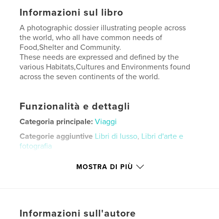
Informazioni sul libro
A photographic dossier illustrating people across
the world, who all have common needs of
Food,Shelter and Community.
These needs are expressed and defined by the
various Habitats,Cultures and Environments found
across the seven continents of the world.
Funzionalità e dettagli
Categoria principale:
Viaggi
Categorie aggiuntive
Libri di lusso
,
Libri d'arte e
fotografia
Formato del progetto:
Orizzontale standard, 25×20
MOSTRA DI PIÙ
cm
N° di pagine:
240
Data di pubblicazione:
mar 14, 2026
Lingua
English
Informazioni sull'autore