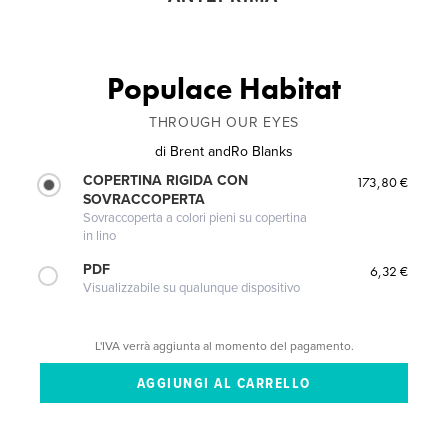
Populace Habitat
THROUGH OUR EYES
di
Brent andRo Blanks
COPERTINA RIGIDA CON
173,80 €
SOVRACCOPERTA
Sovraccoperta a colori pieni su copertina
in lino
PDF
6,32 €
Visualizzabile su qualunque dispositivo
L'IVA verrà aggiunta al momento del pagamento.