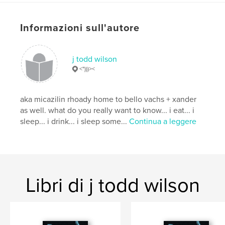
Data di pubblicazione:
mar 18, 2026
Lingua
English
Informazioni sull'autore
Parole chiave
,
,
,
homesickness
monsters
apples
candy
j todd wilson
<")))><
,
madness
aka micazilin rhoady home to bello vachs + xander
as well. what do you really want to know... i eat... i
sleep... i drink... i sleep some...
Continua a leggere
Libri di j todd wilson