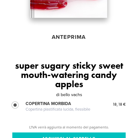
ANTEPRIMA
super sugary sticky sweet
mouth-watering candy
apples
di
bello vachs
COPERTINA MORBIDA
18,18 €
Copertina plastificata lucida, flessibile
L'IVA verrà aggiunta al momento del pagamento.