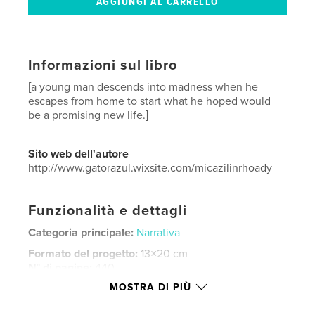
Informazioni sul libro
[a young man descends into madness when he
escapes from home to start what he hoped would
be a promising new life.]
Sito web dell'autore
http://www.gatorazul.wixsite.com/micazilinrhoady
Funzionalità e dettagli
Categoria principale:
Narrativa
Formato del progetto:
13×20 cm
N° di pagine:
440
MOSTRA DI PIÙ
ISBN
Copertina morbida: 9798240688584