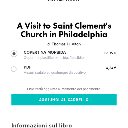
A Visit to Saint Clement's
Church in Philadelphia
di
Thomas H. Alton
COPERTINA MORBIDA
39,39 €
Copertina plastificata lucida, flessibile
PDF
4,34 €
Visualizzabile su qualunque dispositivo
L'IVA verrà aggiunta al momento del pagamento.
Informazioni sul libro