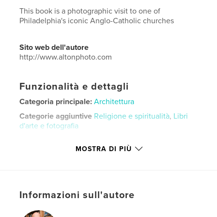
This book is a photographic visit to one of
Philadelphia's iconic Anglo-Catholic churches
Sito web dell'autore
http://www.altonphoto.com
Funzionalità e dettagli
Categoria principale:
Architettura
Categorie aggiuntive
Religione e spiritualità
,
Libri
d'arte e fotografia
Formato del progetto:
Orizzontale standard, 25×20
MOSTRA DI PIÙ
cm
N° di pagine:
60
Data di pubblicazione:
mar 18, 2026
Lingua
English
Informazioni sull'autore
Parole chiave
,
,
,