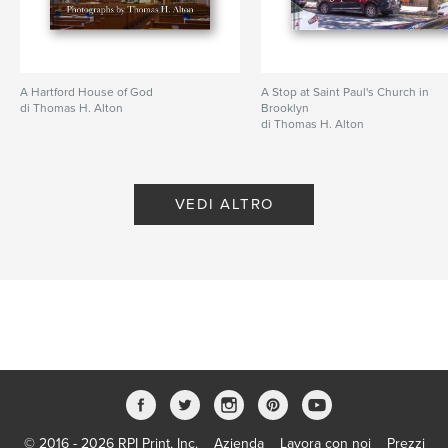
A Hartford House of God
A Stop at Saint Paul's Church in
di Thomas H. Alton
Brooklyn
di Thomas H. Alton
VEDI ALTRO
© 2016 - 2026 RPI Print, Inc.
Azienda
Lavora con noi
Prezzi