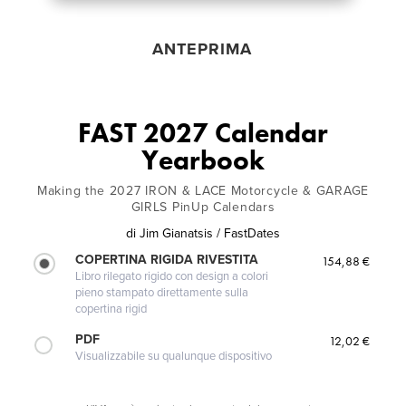
ANTEPRIMA
FAST 2027 Calendar
Yearbook
Making the 2027 IRON & LACE Motorcycle & GARAGE
GIRLS PinUp Calendars
di
Jim Gianatsis / FastDates
COPERTINA RIGIDA RIVESTITA
154,88 €
Libro rilegato rigido con design a colori
pieno stampato direttamente sulla
copertina rigid
PDF
12,02 €
Visualizzabile su qualunque dispositivo