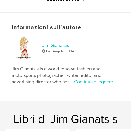
http://www.FastDates.com
Funzionalità e dettagli
Informazioni sull'autore
Categoria principale:
Libri d'arte e fotografia
Categorie aggiuntive
Libri di lusso
,
Modello /
Modeling
Jim Gianatsis
Los Angeles, USA
Formato del progetto:
Quadrato grande, 30×30 cm
N° di pagine:
128
Data di pubblicazione:
mar 19, 2026
Jim Gianatsis is a world renown fashion and
motorsports photographer, writer, editor and
Lingua
English
advertising director who has...
Continua a leggere
Parole chiave
,
,
,
motorcycles
cars
models
photography
,
sports car
Libri di Jim Gianatsis