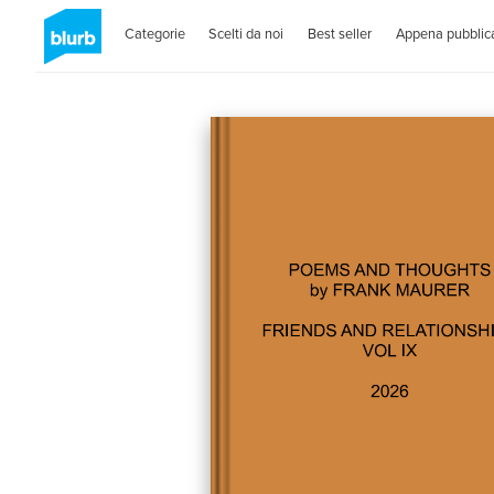
Categorie
Scelti da noi
Best seller
Appena pubblica