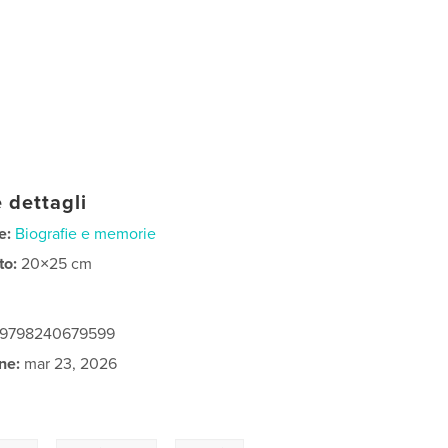
 dettagli
e:
Biografie e memorie
to:
20×25 cm
: 9798240679599
ne:
mar 23, 2026