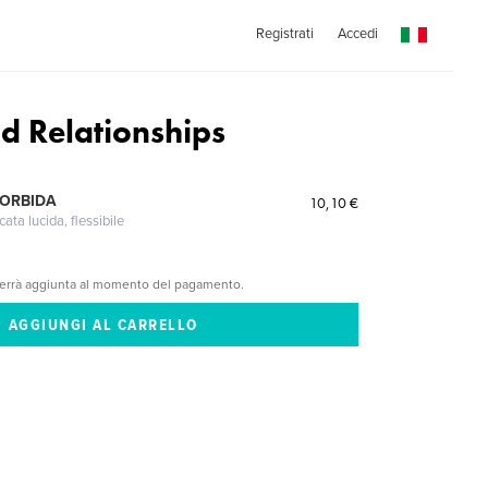
Registrati
Accedi
d Relationships
MORBIDA
10,10 €
cata lucida, flessibile
verrà aggiunta al momento del pagamento.