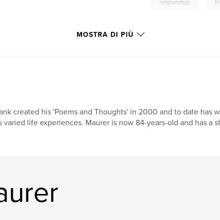
,
relationships
fr
MOSTRA DI PIÙ
ank created his 'Poems and Thoughts' in 2000 and to date has w
s varied life experiences. Maurer is now 84-years-old and has a 
aurer