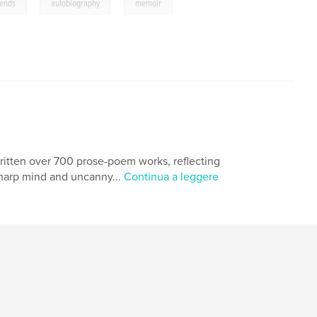
,
,
iends
autobiography
memoir
ritten over 700 prose-poem works, reflecting
sharp mind and uncanny...
Continua a leggere