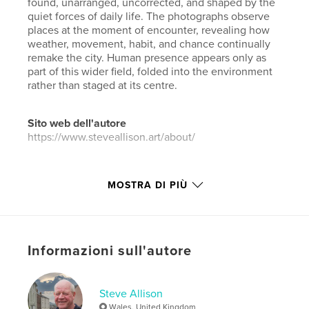
found, unarranged, uncorrected, and shaped by the
quiet forces of daily life. The photographs observe
places at the moment of encounter, revealing how
weather, movement, habit, and chance continually
remake the city. Human presence appears only as
part of this wider field, folded into the environment
rather than staged at its centre.
Sito web dell'autore
https://www.steveallison.art/about/
Funzionalità e dettagli
MOSTRA DI PIÙ
Categoria principale:
Libri d'arte e fotografia
Categorie aggiuntive
Fotografia artistica
Formato del progetto:
Formato orizzontale grande,
Informazioni sull'autore
33×28 cm
N° di pagine:
158
ISBN
Steve Allison
Copertina rigida rivestita: 9798240645082
Wales, United Kingdom