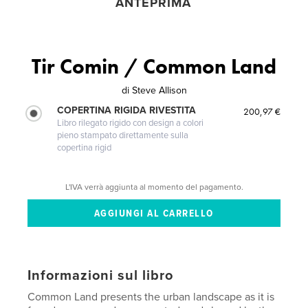
ANTEPRIMA
Tir Comin / Common Land
di
Steve Allison
COPERTINA RIGIDA RIVESTITA
200,97 €
Libro rilegato rigido con design a colori
pieno stampato direttamente sulla
copertina rigid
L'IVA verrà aggiunta al momento del pagamento.
Informazioni sul libro
Common Land presents the urban landscape as it is