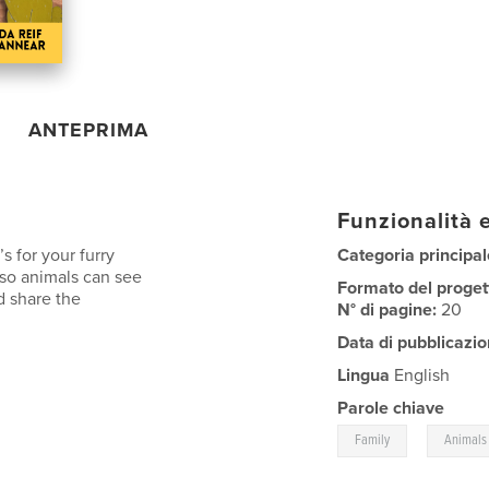
ANTEPRIMA
Funzionalità e
t’s for your furry
Categoria principal
n so animals can see
Formato del proget
d share the
N° di pagine:
20
Data di pubblicazio
Lingua
English
Parole chiave
,
Family
Animals