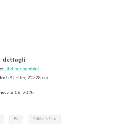
 dettagli
e:
Libri per bambini
to:
US Letter, 22×28 cm
ne:
apr 08, 2026
,
,
Pet
Children's Book