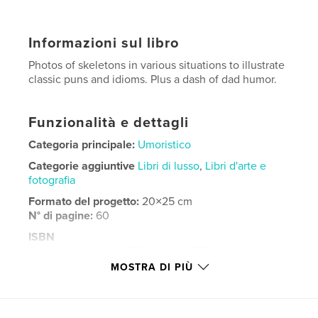
Informazioni sul libro
Photos of skeletons in various situations to illustrate
classic puns and idioms. Plus a dash of dad humor.
Funzionalità e dettagli
Categoria principale:
Umoristico
Categorie aggiuntive
Libri di lusso
,
Libri d'arte e
fotografia
Formato del progetto:
20×25 cm
N° di pagine:
60
ISBN
Copertina morbida: 9798240632587
MOSTRA DI PIÙ
Data di pubblicazione:
apr 11, 2026
Lingua
English
Parole chiave