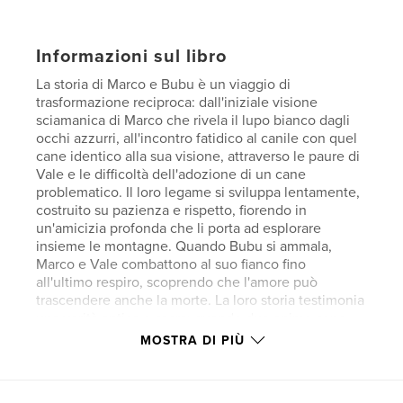
Informazioni sul libro
La storia di Marco e Bubu è un viaggio di
trasformazione reciproca: dall'iniziale visione
sciamanica di Marco che rivela il lupo bianco dagli
occhi azzurri, all'incontro fatidico al canile con quel
cane identico alla sua visione, attraverso le paure di
Vale e le difficoltà dell'adozione di un cane
problematico. Il loro legame si sviluppa lentamente,
costruito su pazienza e rispetto, fiorendo in
un'amicizia profonda che li porta ad esplorare
insieme le montagne. Quando Bubu si ammala,
Marco e Vale combattono al suo fianco fino
all'ultimo respiro, scoprendo che l'amore può
trascendere anche la morte. La loro storia testimonia
una verità antica e sacra: quando due anime sono
destinate a incontrarsi, nemmeno la morte può
MOSTRA DI PIÙ
separarle—continuano a danzare insieme attraverso
dimensioni diverse, unite da un amore che
trasforma il tempo in eternità.