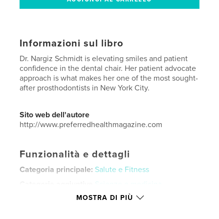
Informazioni sul libro
Dr. Nargiz Schmidt is elevating smiles and patient
confidence in the dental chair. Her patient advocate
approach is what makes her one of the most sought-
after prosthodontists in New York City.
Sito web dell'autore
http://www.preferredhealthmagazine.com
Funzionalità e dettagli
Categoria principale:
Salute e Fitness
Categorie aggiuntive
Scienze e medicina
,
Spettacolo
MOSTRA DI PIÙ
Formato del progetto:
US Letter, 22×28 cm
N° di pagine:
88