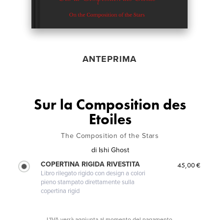
ANTEPRIMA
Sur la Composition des
Etoiles
The Composition of the Stars
di
Ishi Ghost
COPERTINA RIGIDA RIVESTITA
45,00 €
Libro rilegato rigido con design a colori
pieno stampato direttamente sulla
copertina rigid
L'IVA verrà aggiunta al momento del pagamento.