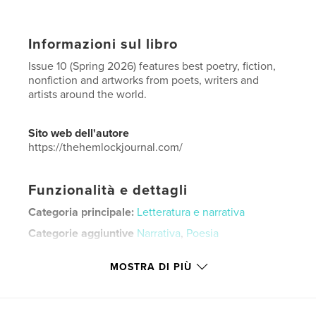
Informazioni sul libro
Issue 10 (Spring 2026) features best poetry, fiction,
nonfiction and artworks from poets, writers and
artists around the world.
Sito web dell'autore
https://thehemlockjournal.com/
Funzionalità e dettagli
Categoria principale:
Letteratura e narrativa
Categorie aggiuntive
Narrativa
,
Poesia
Formato del progetto:
15×23 cm
MOSTRA DI PIÙ
N° di pagine:
122
ISBN
Copertina morbida: 9798240558245