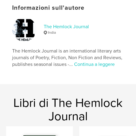
Data di pubblicazione:
mag 07, 2026
Informazioni sull'autore
Lingua
English
Parole chiave
The Hemlock Journal
,
lit mag
The hemlock journal issue 10
India
The Hemlock Journal is an international literary arts
journals of Poetry, Fiction, Non Fiction and Reviews,
publishes seasonal issues -...
Continua a leggere
Libri di The Hemlock
Journal