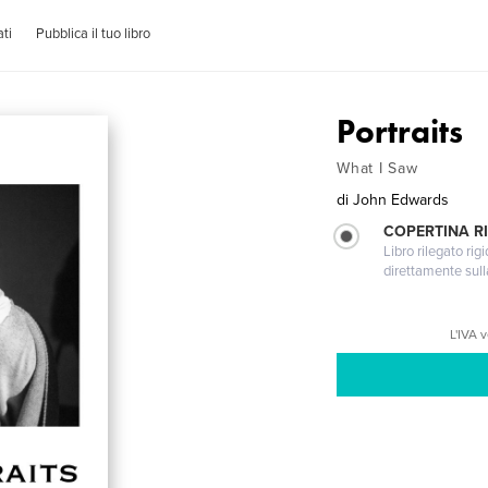
ti
Pubblica il tuo libro
Portraits
What I Saw
di
John Edwards
COPERTINA RI
Libro rilegato ri
direttamente sull
L'IVA 