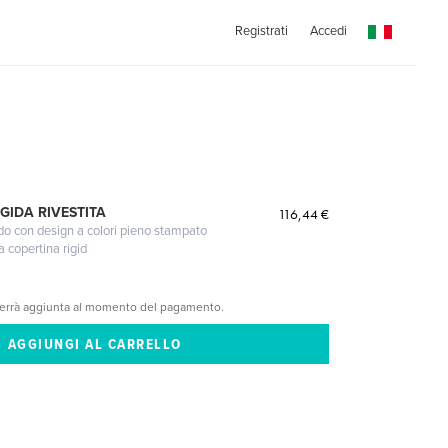
Registrati
Accedi
GIDA RIVESTITA
116,44 €
gido con design a colori pieno stampato
a copertina rigid
verrà aggiunta al momento del pagamento.