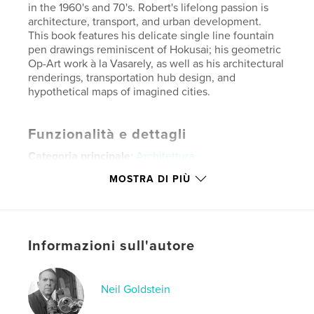
in the 1960's and 70's. Robert's lifelong passion is
architecture, transport, and urban development.
This book features his delicate single line fountain
pen drawings reminiscent of Hokusai; his geometric
Op-Art work à la Vasarely, as well as his architectural
renderings, transportation hub design, and
hypothetical maps of imagined cities.
Funzionalità e dettagli
Categoria principale:
Architettura
Categorie aggiuntive
Portfolio
,
Graphic design
MOSTRA DI PIÙ
Formato del progetto:
Orizzontale standard, 25×20
cm
N° di pagine:
38
Informazioni sull'autore
Data di pubblicazione:
mag 14, 2026
Lingua
English
Parole chiave
Neil Goldstein
,
,
,
,
transport
opart
mcm
transit