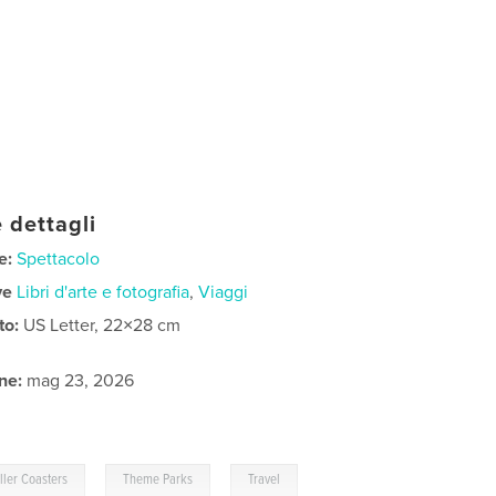
 dettagli
e:
Spettacolo
ve
Libri d'arte e fotografia
,
Viaggi
to:
US Letter, 22×28 cm
ne:
mag 23, 2026
,
,
ller Coasters
Theme Parks
Travel