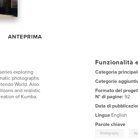
ANTEPRIMA
Funzionalità e
 series exploring
Categoria principal
ematic photographs
Categorie aggiunti
intendo World. Also
loons and realistic
Formato del proget
creation of Kumba.
N° di pagine:
92
Data di pubblicazio
Lingua
English
Parole chiave
,
Photography
Ro