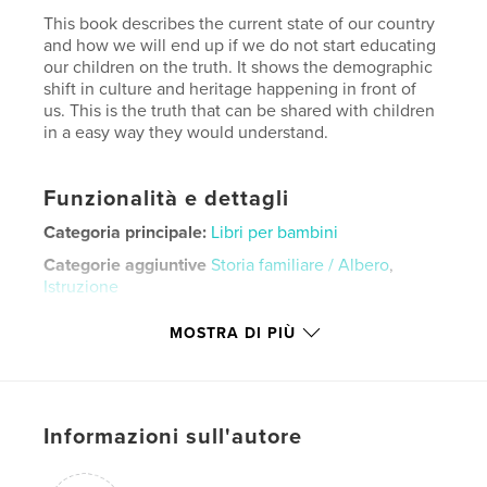
This book describes the current state of our country
and how we will end up if we do not start educating
our children on the truth. It shows the demographic
shift in culture and heritage happening in front of
us. This is the truth that can be shared with children
in a easy way they would understand.
Funzionalità e dettagli
Categoria principale:
Libri per bambini
Categorie aggiuntive
Storia familiare / Albero
,
Istruzione
Formato del progetto:
Quadrato piccolissimo, 13×13
MOSTRA DI PIÙ
cm
N° di pagine:
20
Data di pubblicazione:
mag 23, 2026
Lingua
English
Informazioni sull'autore
Parole chiave