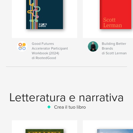
Good Futures
Building Better
Accelerator Participant
Brands
Workbook (2024)
di Scott Lerman
di RootedGood
Letteratura e narrativa
Crea il tuo libro