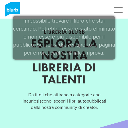
Registrati
Impossibile trovare il libro che stai
cercando. Potrebbe essere stato eliminato
LIBRERIA BLURB
o non essere più disponibile per il
ESPLORA LA
pubblico. Se pensi di aver aperto la pagina
NOSTRA
per errore, verifica il link e riprova.
LIBRERIA DI
TALENTI
Da titoli che attirano a categorie che
incuriosiscono, scopri i libri autopubblicati
dalla nostra community di creator.