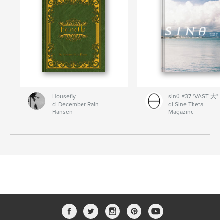
Housefly
sinθ #37 "VAST 大"
di December Rain
di Sine Theta
Hansen
Magazine