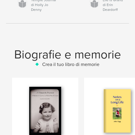
di Holly Jo
di Erin
Denny
Deardorff
Biografie e memorie
Crea il tuo libro di memorie