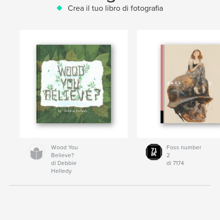
Crea il tuo libro di fotografia
Wood You
Foss number
Believe?
2
di Debbie
di 7174
Helledy