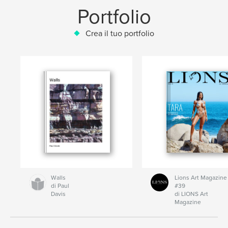
Portfolio
Crea il tuo portfolio
Walls
Lions Art Magazine
di Paul
#39
Davis
di LIONS Art
Magazine