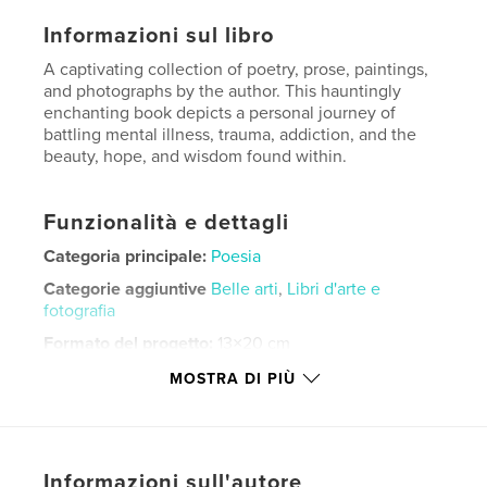
Informazioni sul libro
A captivating collection of poetry, prose, paintings,
and photographs by the author. This hauntingly
enchanting book depicts a personal journey of
battling mental illness, trauma, addiction, and the
beauty, hope, and wisdom found within.
Funzionalità e dettagli
Categoria principale:
Poesia
Categorie aggiuntive
Belle arti
,
Libri d'arte e
fotografia
Formato del progetto:
13×20 cm
N° di pagine:
142
MOSTRA DI PIÙ
ISBN
Copertina morbida: 9798240497155
Data di pubblicazione:
giu 02, 2026
Informazioni sull'autore
Lingua
English