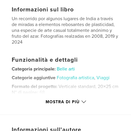
Informazioni sul libro
Un recorrido por algunos lugares de India a través
de miradas a elementos rebosantes de plasticidad,
una especie de arte casual totalmente anónimo y
fruto del azar. Fotografías realzadas en 2008, 2019 y
2024
Funzionalità e dettagli
Categoria principale:
Belle arti
Categorie aggiuntive
Fotografia artistica
,
Viaggi
Formato del progetto:
Verticale standard, 20×25 cm
N° di pagine:
68
Data di pubblicazione:
giu 19, 2026
MOSTRA DI PIÙ
Lingua
Spanish
Parole chiave
,
,
,
arte
azar
pasticidad
india
Informazioni sull'autore