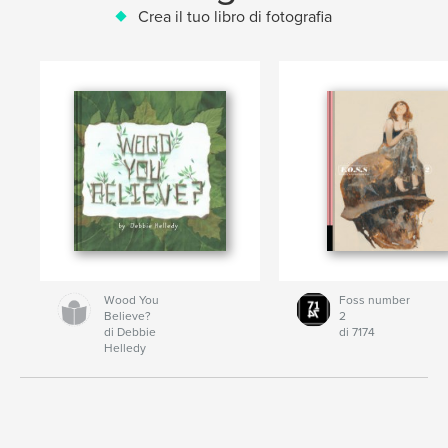
Crea il tuo libro di fotografia
Wood You
Foss number
Believe?
2
di Debbie
di 7174
Helledy