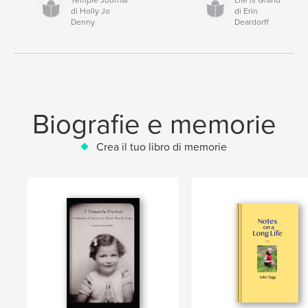
di Holly Jo
di Erin
Denny
Deardorff
Biografie e memorie
Crea il tuo libro di memorie