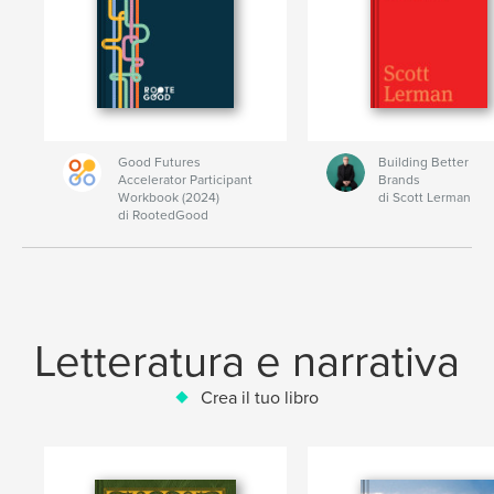
Good Futures
Building Better
Accelerator Participant
Brands
Workbook (2024)
di Scott Lerman
di RootedGood
Letteratura e narrativa
Crea il tuo libro