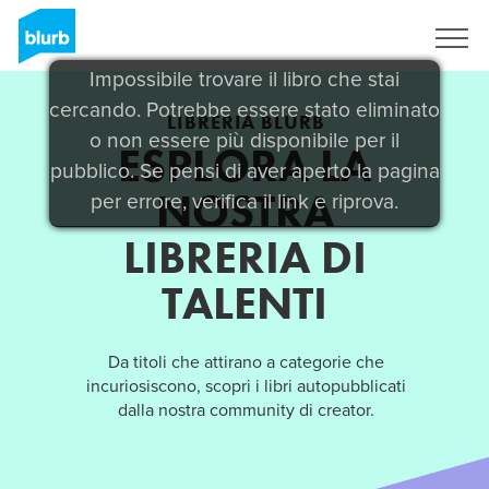
Registrati
Impossibile trovare il libro che stai
cercando. Potrebbe essere stato eliminato
LIBRERIA BLURB
o non essere più disponibile per il
ESPLORA LA
pubblico. Se pensi di aver aperto la pagina
NOSTRA
per errore, verifica il link e riprova.
LIBRERIA DI
TALENTI
Da titoli che attirano a categorie che
incuriosiscono, scopri i libri autopubblicati
dalla nostra community di creator.