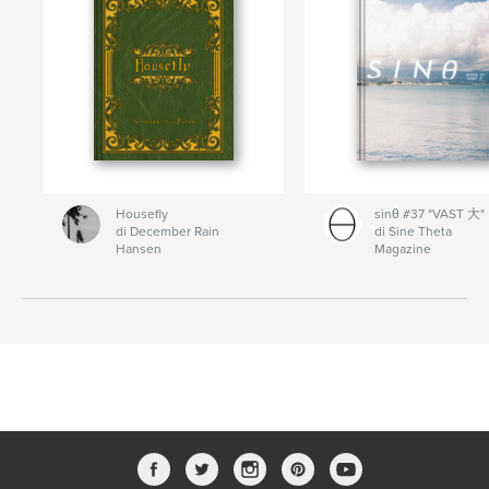
Housefly
sinθ #37 "VAST 大"
di December Rain
di Sine Theta
Hansen
Magazine