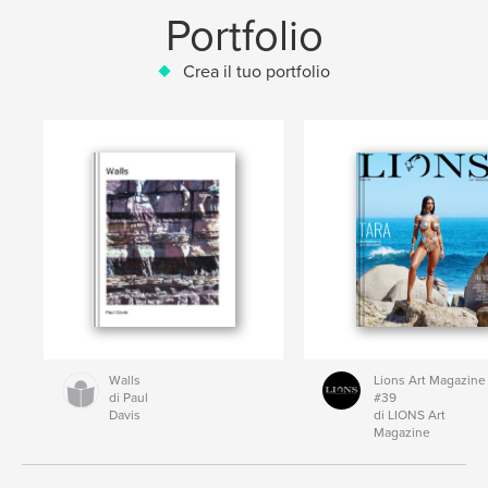
Portfolio
Crea il tuo portfolio
Walls
Lions Art Magazine
di Paul
#39
Davis
di LIONS Art
Magazine