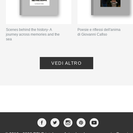
Scenes behind the history- A
Poesie e riflessi dell'anima
journey across memories and the
di Giovanni Cafiso
sea
di Giovanni Cafiso
VEDI ALTRO