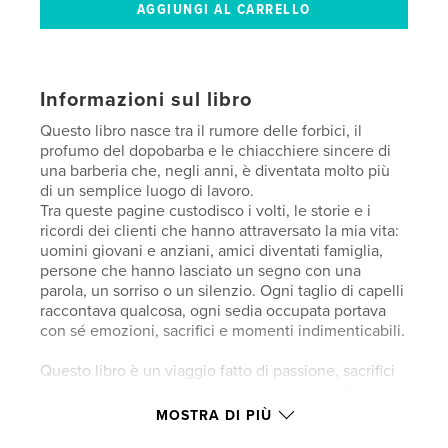
Informazioni sul libro
Questo libro nasce tra il rumore delle forbici, il
profumo del dopobarba e le chiacchiere sincere di
una barberia che, negli anni, è diventata molto più
di un semplice luogo di lavoro.
Tra queste pagine custodisco i volti, le storie e i
ricordi dei clienti che hanno attraversato la mia vita:
uomini giovani e anziani, amici diventati famiglia,
persone che hanno lasciato un segno con una
parola, un sorriso o un silenzio. Ogni taglio di capelli
raccontava qualcosa, ogni sedia occupata portava
con sé emozioni, sacrifici e momenti indimenticabili.
Questo libro è un viaggio fatto di passione, sacrifici
e incontri speciali, dove la barberia diventa il luogo
in cui le vite si intrecciano e i ricordi restano vivi nel
MOSTRA DI PIÙ
tempo. Tra aneddoti, emozioni e momenti autentici,