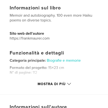
Informazioni sul libro
Memoir and autobiography. 100 even more Haiku
poems on diverse topics.
Sito web dell'autore
https://frankmaurer.com
Funzionalità e dettagli
Categoria principale:
Biografie e memorie
Formato del progetto:
15×23 cm
N° di pagine:
112
ISBN
MOSTRA DI PIÙ
Copertina morbida: 9798259977327
Data di pubblicazione:
giu 30, 2026
Lingua
English
Parole chiave
Informazioni sull'autore