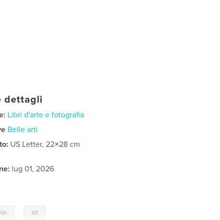
 dettagli
e:
Libri d'arte e fotografia
ve
Belle arti
to:
US Letter, 22×28 cm
ne:
lug 01, 2026
,
ion
art