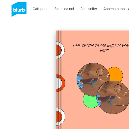
Categorie
Scelti da noi
Best seller
Appena pubblica