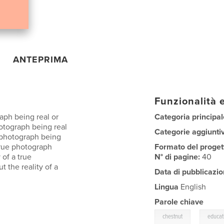
ANTEPRIMA
Funzionalità e
raph being real or
Categoria principal
hotograph being real
Categorie aggiunti
ue photograph being
 true photograph
Formato del proget
 of a true
N° di pagine:
40
t the reality of a
Data di pubblicazio
Lingua
English
Parole chiave
,
chestnut
educat