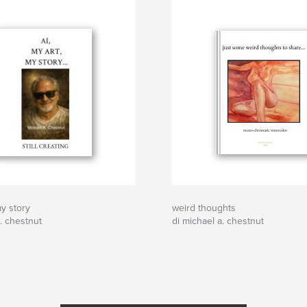
y story
weird thoughts
a. chestnut
di michael a. chestnut