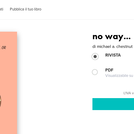
ti
Pubblica il tuo libro
no way...
di
michael a. chestnut
RIVISTA
PDF
Visualizzabile su
L'IVA 