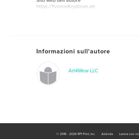
Sito web dell'autore
https://YvonneKrystman.art
Informazioni sull'autore
Art4Wear LLC
© 2016 - 2026 RPI Print, Inc.
Azienda
Lavora con no