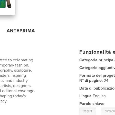
ANTEPRIMA
Funzionalità e
ated to celebrating
Categoria principal
temporary fashion,
Categorie aggiunti
graphy, sculpture,
ders inspiring
Formato del proget
hts, and industry
N° di pagine:
24
rtists, designers,
Data di pubblicazio
l editorial coverage
shaping today's
Lingua
English
gacy.
Parole chiave
,
pagent
photogr