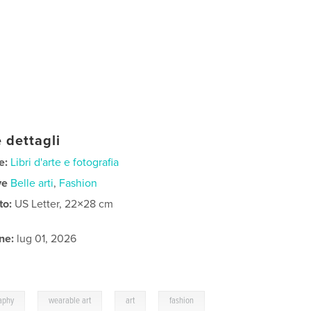
 dettagli
e:
Libri d'arte e fotografia
ve
Belle arti
,
Fashion
to:
US Letter, 22×28 cm
ne:
lug 01, 2026
,
,
,
aphy
wearable art
art
fashion