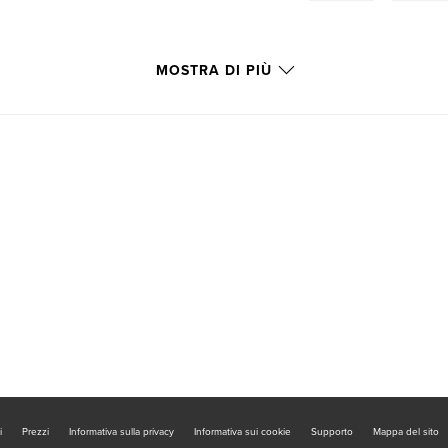
MOSTRA DI PIÙ
i
Prezzi
Informativa sulla privacy
Informativa sui cookie
Supporto
Mappa del sito