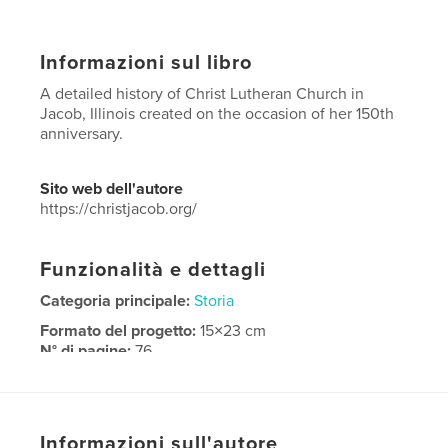
Informazioni sul libro
A detailed history of Christ Lutheran Church in
Jacob, Illinois created on the occasion of her 150th
anniversary.
Sito web dell'autore
https://christjacob.org/
Funzionalità e dettagli
Categoria principale:
Storia
Formato del progetto:
15×23 cm
N° di pagine:
76
ISBN
Copertina morbida: 9798259976931
Data di pubblicazione:
lug 02, 2026
Informazioni sull'autore