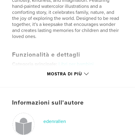
curiosity, kindness, and imagination. Featuring
hand-painted watercolor illustrations and a
comforting story, it celebrates family, nature, and
the joy of exploring the world. Designed to be read
together, it's a keepsake that encourages wonder
and creates lasting memories for children and their
loved ones.
Funzionalità e dettagli
Categoria principale:
Libri per bambini
Categorie aggiuntive
Bebè
MOSTRA DI PIÙ
Formato del progetto:
Verticale standard, 20×25 cm
N° di pagine:
22
ISBN
Informazioni sull'autore
Copertina morbida: 9798259971578
Data di pubblicazione:
lug 03, 2026
Lingua
English
edenrallen
Parole chiave