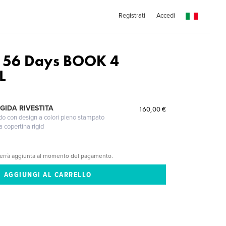
Registrati
Accedi
g 56 Days BOOK 4
L
GIDA RIVESTITA
160,00 €
gido con design a colori pieno stampato
a copertina rigid
verrà aggiunta al momento del pagamento.