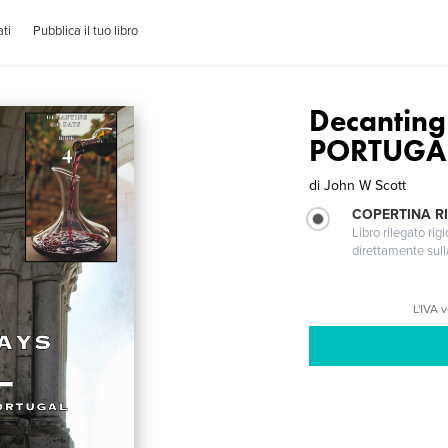
ti
Pubblica il tuo libro
Decantin
PORTUGA
di
John W Scott
COPERTINA RI
Libro rilegato ri
direttamente sull
L'IVA 