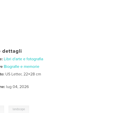
 dettagli
e:
Libri d'arte e fotografia
ve
Biografie e memorie
to:
US Letter, 22×28 cm
ne:
lug 04, 2026
,
l
landscape