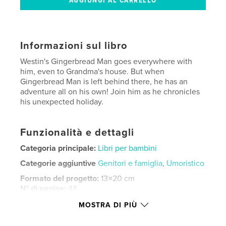
Informazioni sul libro
Westin's Gingerbread Man goes everywhere with
him, even to Grandma's house. But when
Gingerbread Man is left behind there, he has an
adventure all on his own! Join him as he chronicles
his unexpected holiday.
Funzionalità e dettagli
Categoria principale:
Libri per bambini
Categorie aggiuntive
Genitori e famiglia
,
Umoristico
Formato del progetto:
13×20 cm
N° di pagine:
48
ISBN
MOSTRA DI PIÙ
Copertina morbida: 9798259972797