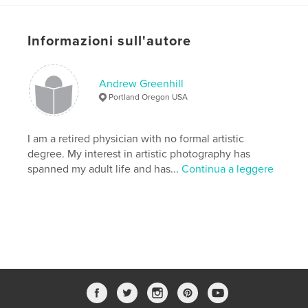
Categorie aggiuntive
Libri d'arte e fotografia
,
Biografie e memorie
Informazioni sull'autore
Formato del progetto:
Verticale standard, 20×25 cm
N° di pagine:
238
Data di pubblicazione:
lug 05, 2026
Andrew Greenhill
Portland Oregon USA
Lingua
English
Parole chiave
I am a retired physician with no formal artistic
,
Hobby to Art
photographic journey
degree. My interest in artistic photography has
spanned my adult life and has...
Continua a leggere