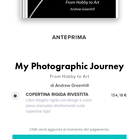
ANTEPRIMA
My Photographic Journey
From Hobby to Art
di
Andrew Greenhill
COPERTINA RIGIDA RIVESTITA
154,18 €
Libro rilegato rigido con design a colori
pieno stampato direttamente sulla
copertina rigid
L'IVA verrà aggiunta al momento del pagamento.