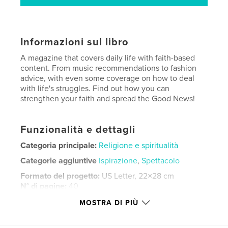
Informazioni sul libro
A magazine that covers daily life with faith-based
content. From music recommendations to fashion
advice, with even some coverage on how to deal
with life's struggles. Find out how you can
strengthen your faith and spread the Good News!
Funzionalità e dettagli
Categoria principale:
Religione e spiritualità
Categorie aggiuntive
Ispirazione
,
Spettacolo
Formato del progetto:
US Letter, 22×28 cm
N° di pagine:
40
Data di pubblicazione:
lug 07, 2026
MOSTRA DI PIÙ
Lingua
English