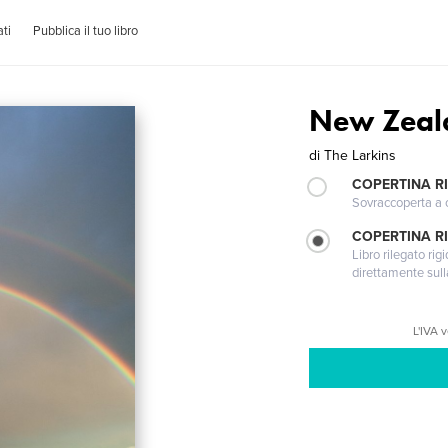
ti
Pubblica il tuo libro
New Zeal
di
The Larkins
COPERTINA R
Sovraccoperta a co
COPERTINA RI
Libro rilegato ri
direttamente sull
L'IVA 