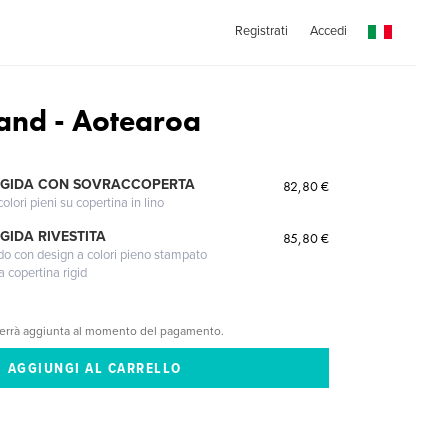
Registrati
Accedi
and - Aotearoa
IGIDA CON SOVRACCOPERTA
82,80 €
lori pieni su copertina in lino
GIDA RIVESTITA
85,80 €
gido con design a colori pieno stampato
a copertina rigid
verrà aggiunta al momento del pagamento.