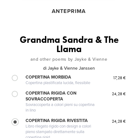
ANTEPRIMA
Grandma Sandra & The
Llama
and other poems by Jayke & Vienne
di
Jayke & Vienne Janssen
COPERTINA MORBIDA
17,28 €
Copertina plastificata lucida, flessibile
COPERTINA RIGIDA CON
24,28 €
SOVRACCOPERTA
Sovraccoperta a colori pieni su copertina
in lino
COPERTINA RIGIDA RIVESTITA
24,28 €
Libro rilegato rigido con design a colori
pieno stampato direttamente sulla
copertina rigid