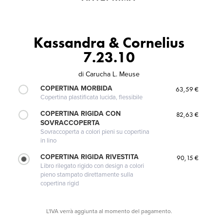
Kassandra & Cornelius
7.23.10
di
Carucha L. Meuse
COPERTINA MORBIDA
63,59 €
Copertina plastificata lucida, flessibile
COPERTINA RIGIDA CON
82,63 €
SOVRACCOPERTA
Sovraccoperta a colori pieni su copertina
in lino
COPERTINA RIGIDA RIVESTITA
90,15 €
Libro rilegato rigido con design a colori
pieno stampato direttamente sulla
copertina rigid
L'IVA verrà aggiunta al momento del pagamento.