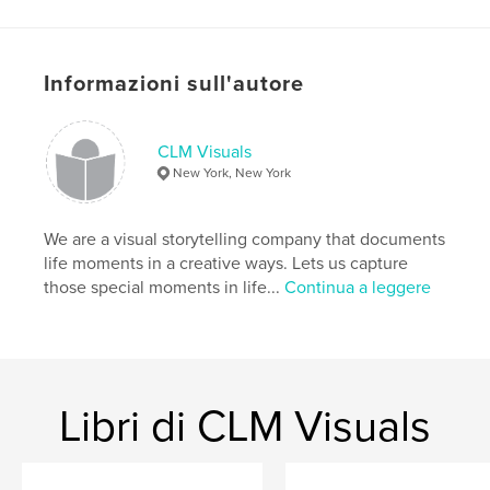
,
,
Cornelius Minor
Kassandra Minor
courthouse wedding
Informazioni sull'autore
,
new york city
,
red hook brooklyn
,
NYC
,
clmvisuals
,
weddings
CLM Visuals
New York, New York
We are a visual storytelling company that documents
life moments in a creative ways. Lets us capture
those special moments in life...
Continua a leggere
Libri di CLM Visuals