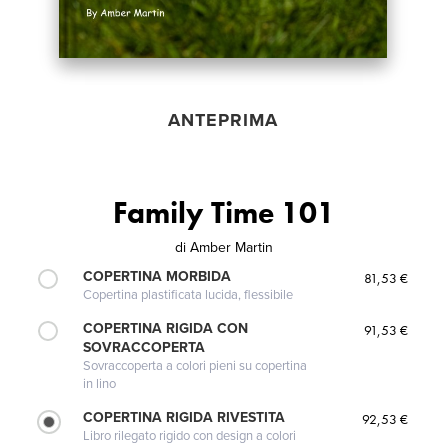
ANTEPRIMA
Family Time 101
di
Amber Martin
COPERTINA MORBIDA
81,53 €
Copertina plastificata lucida, flessibile
COPERTINA RIGIDA CON
91,53 €
SOVRACCOPERTA
Sovraccoperta a colori pieni su copertina
in lino
COPERTINA RIGIDA RIVESTITA
92,53 €
Libro rilegato rigido con design a colori