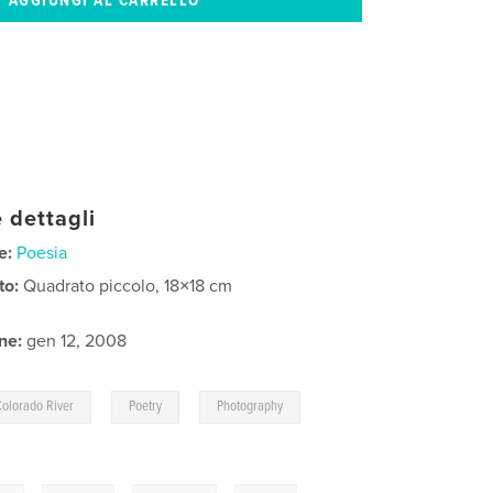
 dettagli
e:
Poesia
to:
Quadrato piccolo, 18×18 cm
ne:
gen 12, 2008
,
,
,
Colorado River
Poetry
Photography