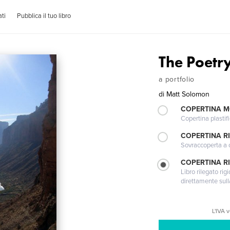
ti
Pubblica il tuo libro
The Poetr
a portfolio
di
Matt Solomon
COPERTINA 
Copertina plastifi
COPERTINA R
Sovraccoperta a co
COPERTINA RI
Libro rilegato ri
direttamente sull
L'IVA 