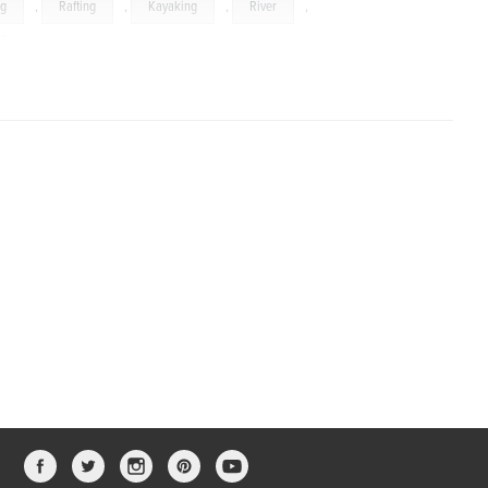
ng
,
Rafting
,
Kayaking
,
River
,