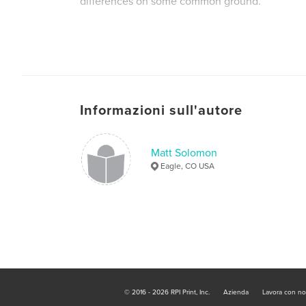
differences on some common ground.
Informazioni sull'autore
Matt Solomon
Eagle, CO USA
© 2016 - 2026 RPI Print, Inc.
Azienda
Lavora con no