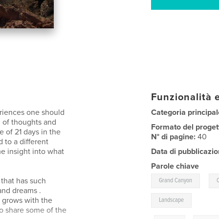
Funzionalità e
riences one should
Categoria principal
on of thoughts and
Formato del proget
e of 21 days in the
N° di pagine:
40
 to a different
e insight into what
Data di pubblicazio
Parole chiave
,
p that has such
Grand Canyon
and dreams .
d grows with the
Landscape
 to share some of the