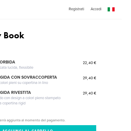
Registrati
Accedi
y Book
MORBIDA
22,40 €
cata lucida, flessibile
IGIDA CON SOVRACCOPERTA
29,40 €
lori pieni su copertina in lino
GIDA RIVESTITA
29,40 €
gido con design a colori pieno stampato
a copertina rigid
verrà aggiunta al momento del pagamento.