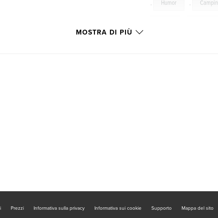
,
Humor
,
Campi
Water
,
Canyon
MOSTRA DI PIÙ
i
Prezzi
Informativa sulla privacy
Informativa sui cookie
Supporto
Mappa del sito