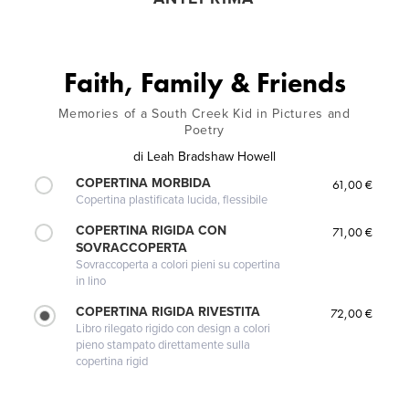
Faith, Family & Friends
Memories of a South Creek Kid in Pictures and
Poetry
di
Leah Bradshaw Howell
COPERTINA MORBIDA
61,00 €
Copertina plastificata lucida, flessibile
COPERTINA RIGIDA CON
71,00 €
SOVRACCOPERTA
Sovraccoperta a colori pieni su copertina
in lino
COPERTINA RIGIDA RIVESTITA
72,00 €
Libro rilegato rigido con design a colori
pieno stampato direttamente sulla
copertina rigid