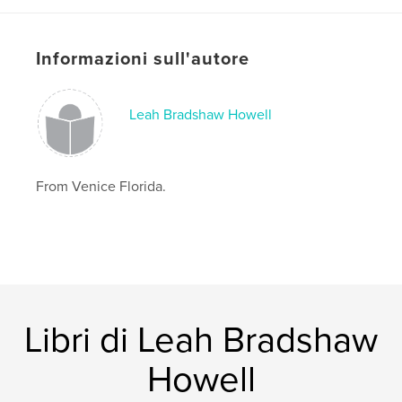
Data di pubblicazione:
gen 18, 2008
Parole chiave
,
Informazioni sull'autore
Original Photography and Poetry about Family Friends and Faith.
Leah Bradshaw Howell
From Venice Florida.
Libri di Leah Bradshaw
Howell