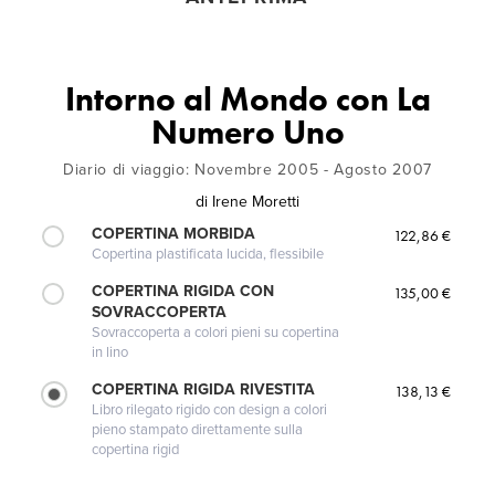
Intorno al Mondo con La
Numero Uno
Diario di viaggio: Novembre 2005 - Agosto 2007
di
Irene Moretti
COPERTINA MORBIDA
122,86 €
Copertina plastificata lucida, flessibile
COPERTINA RIGIDA CON
135,00 €
SOVRACCOPERTA
Sovraccoperta a colori pieni su copertina
in lino
COPERTINA RIGIDA RIVESTITA
138,13 €
Libro rilegato rigido con design a colori
pieno stampato direttamente sulla
copertina rigid