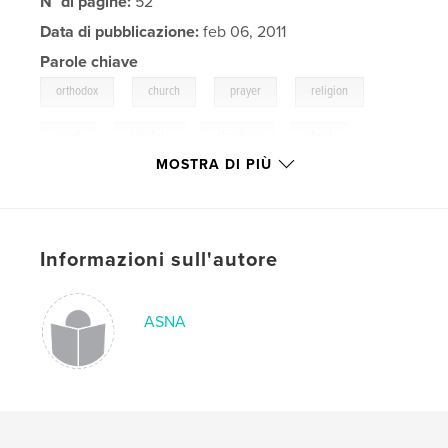
N° di pagine:
52
Data di pubblicazione:
feb 06, 2011
Parole chiave
,
,
,
,
orthodox
church
prayer
religion
,
need
spiritual
,
christian
,
christ
MOSTRA DI PIÙ
Informazioni sull'autore
ASNA