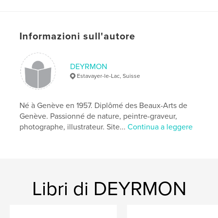
Categoria principale:
Libri d'arte e fotografia
Formato del progetto:
Orizzontale standard, 25×20
cm
N° di pagine:
138
Informazioni sull'autore
Data di pubblicazione:
apr 15, 2011
Lingua
French
DEYRMON
Estavayer-le-Lac, Suisse
Parole chiave
,
,
,
sultanat
paysage
photo
dessin
Né à Genève en 1957. Diplômé des Beaux-Arts de
Genève. Passionné de nature, peintre-graveur,
photographe, illustrateur. Site...
Continua a leggere
Libri di DEYRMON