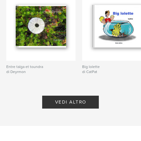
Entre taïga et toundra
Big lolette
di Deyrmon
di CatPat
VEDI ALTRO