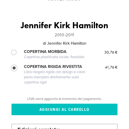
Jennifer Kirk Hamilton
2010-2011
di
Jennifer Kirk Hamilton
COPERTINA MORBIDA
30,76 €
Copertina plastificata lucida, flessibile
COPERTINA RIGIDA RIVESTITA
41,76 €
Libro rilegato rigido con design a colori
pieno stampato direttamente sulla
copertina rigid
L'IVA verrà aggiunta al momento del pagamento.