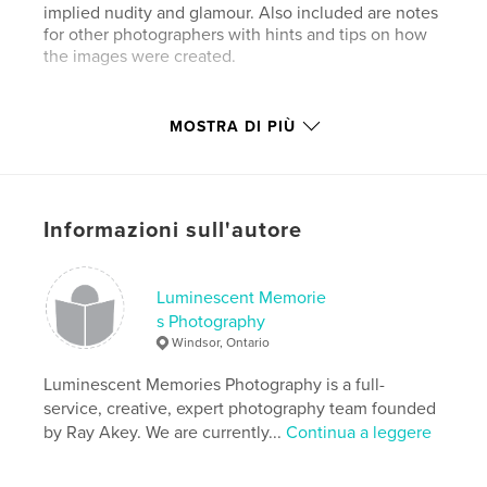
implied nudity and glamour. Also included are notes
for other photographers with hints and tips on how
the images were created.
Sito web dell'autore
MOSTRA DI PIÙ
http://akeyphoto.com
Funzionalità e dettagli
Informazioni sull'autore
Categoria principale:
Libri d'arte e fotografia
Categorie aggiuntive
Fotografia artistica
Luminescent Memorie
Formato del progetto:
Verticale standard, 20×25 cm
s Photography
N° di pagine:
78
Windsor, Ontario
ISBN
Copertina morbida: 9798317555894
Luminescent Memories Photography is a full-
service, creative, expert photography team founded
Data di pubblicazione:
ago 23, 2011
by Ray Akey. We are currently...
Continua a leggere
Lingua
English
Parole chiave