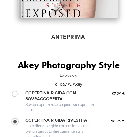
ANTEPRIMA
Akey Photography Style
Exposed
di
Ray A. Akey
COPERTINA RIGIDA CON
57,29 €
SOVRACCOPERTA
Sovraccoperta a colori pieni su copertina
in lino
COPERTINA RIGIDA RIVESTITA
58,29 €
Libro rilegato rigido con design a colori
pieno stampato direttamente sulla
copertina rigid