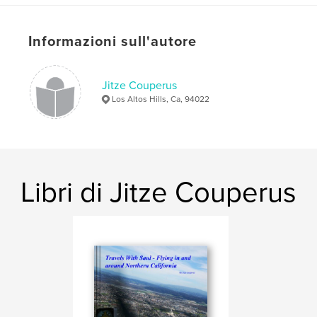
Formato del progetto:
Formato orizzontale grande,
33×28 cm
Informazioni sull'autore
N° di pagine:
114
Data di pubblicazione:
ago 28, 2011
Lingua
English
Jitze Couperus
Los Altos Hills, Ca, 94022
Parole chiave
,
,
northern california
bay area
aerial
Libri di Jitze Couperus