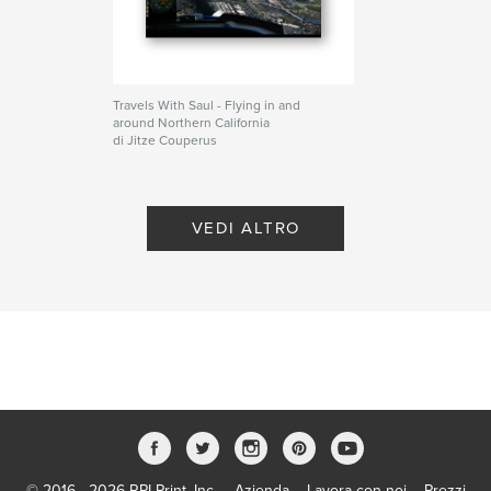
Travels With Saul - Flying in and
around Northern California
di Jitze Couperus
VEDI ALTRO
© 2016 - 2026 RPI Print, Inc.
Azienda
Lavora con noi
Prezzi