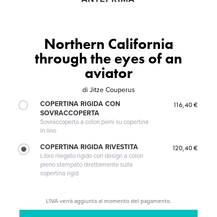
Northern California
through the eyes of an
aviator
di
Jitze Couperus
COPERTINA RIGIDA CON
116,40 €
SOVRACCOPERTA
Sovraccoperta a colori pieni su copertina
in lino
COPERTINA RIGIDA RIVESTITA
120,40 €
Libro rilegato rigido con design a colori
pieno stampato direttamente sulla
copertina rigid
L'IVA verrà aggiunta al momento del pagamento.