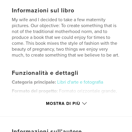
Informazioni sul libro
My wife and I decided to take a few maternity
pictures. Our objective: To create something that is
not of the traditional motherhood norm, and to
produce a book that we could enjoy for times to
come. This book mixes the style of fashion with the
beauty of pregnancy, two things we enjoy very
much, to create something that we believe to be art.
Funzionalità e dettagli
Categoria principale:
Libri d'arte e fotografia
Formato del progetto:
Formato orizzontale grande,
33×28 cm
N° di pagine:
30
MOSTRA DI PIÙ
Data di pubblicazione:
mag 17, 2008
Parole chiave
,
,
,
Photography
Maternity
Pregnant
Informazioni sull'autore