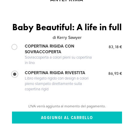
Baby Beautiful: A life in full
di
Kerry Sawyer
COPERTINA RIGIDA CON
83,18 €
SOVRACCOPERTA
Sovraccoperta a colori pieni su copertina
in lino
COPERTINA RIGIDA RIVESTITA
86,93 €
Libro rilegato rigido con design a colori
pieno stampato direttamente sulla
copertina rigid
L'IVA verrà aggiunta al momento del pagamento.