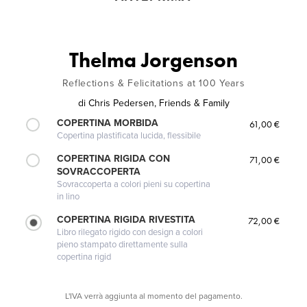
Thelma Jorgenson
Reflections & Felicitations at 100 Years
di
Chris Pedersen, Friends & Family
COPERTINA MORBIDA
61,00 €
Copertina plastificata lucida, flessibile
COPERTINA RIGIDA CON
71,00 €
SOVRACCOPERTA
Sovraccoperta a colori pieni su copertina
in lino
COPERTINA RIGIDA RIVESTITA
72,00 €
Libro rilegato rigido con design a colori
pieno stampato direttamente sulla
copertina rigid
L'IVA verrà aggiunta al momento del pagamento.