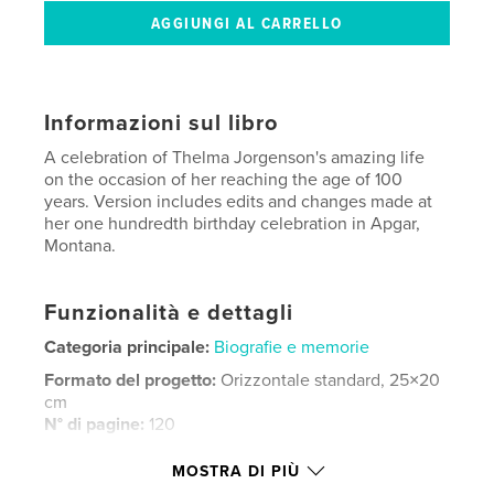
Informazioni sul libro
A celebration of Thelma Jorgenson's amazing life
on the occasion of her reaching the age of 100
years. Version includes edits and changes made at
her one hundredth birthday celebration in Apgar,
Montana.
Funzionalità e dettagli
Categoria principale:
Biografie e memorie
Formato del progetto:
Orizzontale standard, 25×20
cm
N° di pagine:
120
Data di pubblicazione:
lug 19, 2008
MOSTRA DI PIÙ
Parole chiave