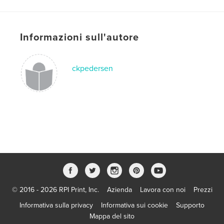
,
,
,
Chris Pedersen
Grandmother
Thelma
,
Jorgenson
100
Informazioni sull'autore
,
hundredth
,
birthday
,
Montana
,
ckpedersen
Glacier-National-Park
© 2016 - 2026 RPI Print, Inc.
Azienda
Lavora con noi
Prezzi
Informativa sulla privacy
Informativa sui cookie
Supporto
Mappa del sito