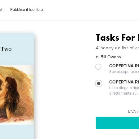
ti
Pubblica il tuo libro
Tasks For
A honey do list of c
di
Bill Owens
COPERTINA R
Sovraccoperta a co
COPERTINA RI
Libro rilegato ri
direttamente sull
L'IVA 