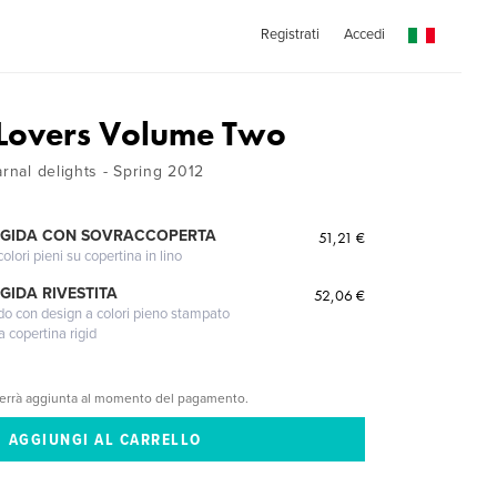
Registrati
Accedi
 Lovers Volume Two
arnal delights - Spring 2012
IGIDA CON SOVRACCOPERTA
51,21 €
lori pieni su copertina in lino
GIDA RIVESTITA
52,06 €
gido con design a colori pieno stampato
a copertina rigid
verrà aggiunta al momento del pagamento.